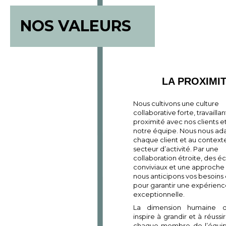
NOS VALEURS
LA PROXIMI
Nous cultivons une culture
collaborative forte, travailla
proximité avec nos clients e
notre équipe. Nous nous ad
chaque client et au context
secteur d’activité. Par une
collaboration étroite, des 
conviviaux et une approche 
nous anticipons vos besoins 
pour garantir une expérience
exceptionnelle.
La dimension humaine d
inspire à grandir et à réuss
chaque membre de l’équi