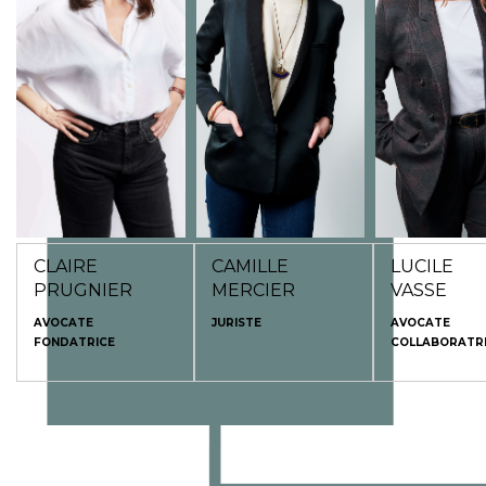
expérience de 20 ans
au sein du cabinet
rejoint le cabine
dans le domaine de la
Claire Prugnier
Claire Prugnier
propriété
Avocats depuis
Avocats après 3 
intellectuelle à la fois
Septembre 2021.
d’expérience da
dans des cabinets
cabinet reconn
spécialisés dans les
son expertise da
médias mais
secteur de la cul
également en
des médias et de
maisons de disque (elle
communications
a notamment travaillé
à Londres pendant 3
ans pour la société de
production et d’édition
de David Guetta).
CLAIRE
CAMILLE
LUCILE
PRUGNIER
MERCIER
VASSE
AVOCATE
JURISTE
AVOCATE
FONDATRICE
COLLABORATR