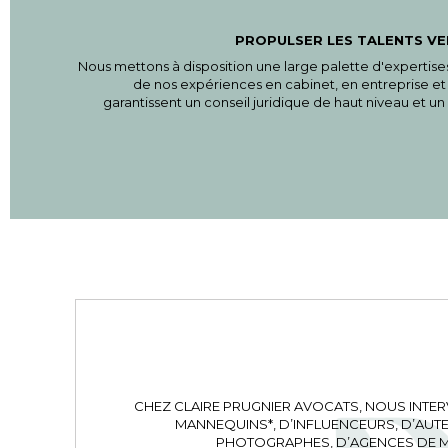
PROPULSER LES TALENTS V
Nous mettons à disposition une large palette d'expertise
de nos expériences en cabinet, en entreprise et à
garantissent un conseil juridique de haut niveau et
CHEZ CLAIRE PRUGNIER AVOCATS, NOUS INTE
MANNEQUINS*, D’INFLUENCEURS, D’AUTEU
PHOTOGRAPHES, D’AGENCES DE M