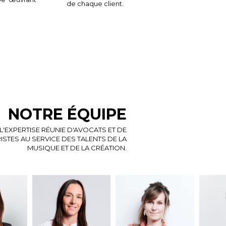
de chaque client.
NOTRE ÉQUIPE
L'EXPERTISE RÉUNIE D'AVOCATS ET DE
ISTES AU SERVICE DES TALENTS DE LA
MUSIQUE ET DE LA CRÉATION.
APOLLINE NOYER,
Avocate au Barreau de
NATHA
eau de
avocate au Barreau de
Paris depuis 2021, elle
avocat
9. En
Paris depuis 2017. Elle
a rejoint le cabinet
Paris 
a
rejoint le cabinet
Claire Prugnier
parten