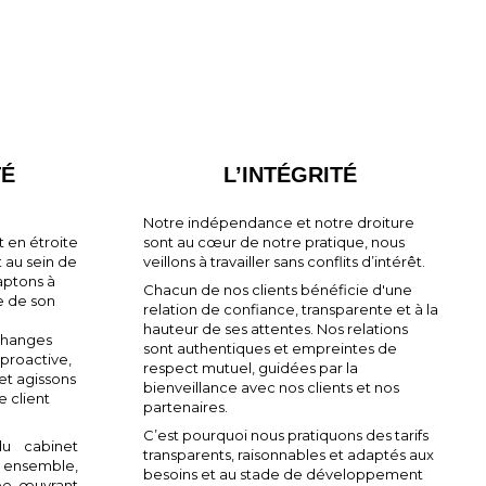
TÉ
L’INTÉGRITÉ
Notre indépendance et notre droiture
nt en étroite
sont au cœur de notre pratique, nous
t au sein de
veillons à travailler sans conflits d’intérêt.
aptons à
Chacun de nos clients bénéficie d'une
e de son
relation de confiance, transparente et à la
hauteur de ses attentes. Nos relations
échanges
sont authentiques et empreintes de
proactive,
respect mutuel, guidées par la
et agissons
bienveillance avec nos clients et nos
 client
partenaires.
C’est pourquoi nous pratiquons des tarifs
u cabinet
transparents, raisonnables et adaptés aux
ir ensemble,
besoins et au stade de développement
pe œuvrant