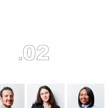
NIEL SCHILLI,
VIOLETA PLOQUIN,
 au Barreau de
avocate au Barreau de
depuis 2012 et
Paris depuis 2023. Elle
aire du cabinet
a rejoint Nathaniel