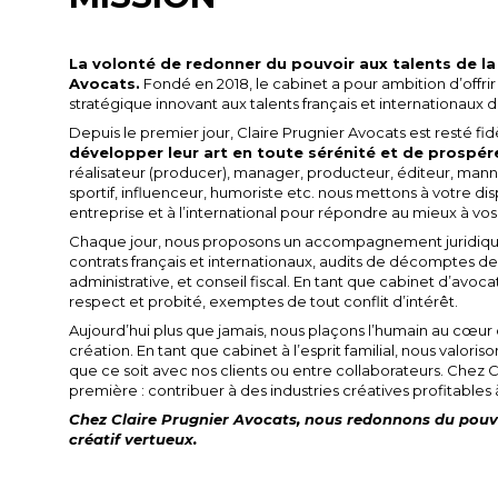
La volonté de redonner du pouvoir aux talents de la c
Avocats.
Fondé en 2018, le cabinet a pour ambition d’off
stratégique innovant aux talents français et internationaux de
Depuis le premier jour, Claire Prugnier Avocats est resté fide
développer leur art en toute sérénité et de prospér
réalisateur (producer), manager, producteur, éditeur, man
sportif, influenceur, humoriste etc. nous mettons à votre di
entreprise et à l’international pour répondre au mieux à vos 
Chaque jour, nous proposons un accompagnement juridique gl
contrats français et internationaux, audits de décomptes d
administrative, et conseil fiscal. En tant que cabinet d’avo
respect et probité, exemptes de tout conflit d’intérêt.
Aujourd’hui plus que jamais, nous plaçons l’humain au cœur
création. En tant que cabinet à l’esprit familial, nous valoris
que ce soit avec nos clients ou entre collaborateurs. Chez Cl
première : contribuer à des industries créatives profitables à
Chez Claire Prugnier Avocats, nous redonnons du pouvo
créatif vertueux.