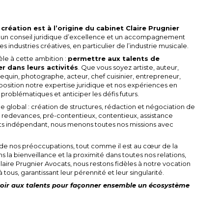
réation est à l’origine du cabinet Claire Prugnier
rir un conseil juridique d’excellence et un accompagnement
s industries créatives, en particulier de l’industrie musicale.
̀le à cette ambition :
permettre aux talents de
er dans leurs activités
. Que vous soyez artiste, auteur,
nequin, photographe, acteur, chef cuisinier, entrepreneur,
sposition notre expertise juridique et nos expériences en
problématiques et anticiper les défis futurs.
obal : création de structures, rédaction et négociation de
e redevances, pré-contentieux, contentieux, assistance
cats indépendant, nous menons toutes nos missions avec
 de nos préoccupations, tout comme il est au cœur de la
ons la bienveillance et la proximité dans toutes nos relations,
aire Prugnier Avocats, nous restons fidèles à notre vocation
 tous, garantissant leur pérennité et leur singularité.
ir aux talents pour façonner ensemble un écosystème