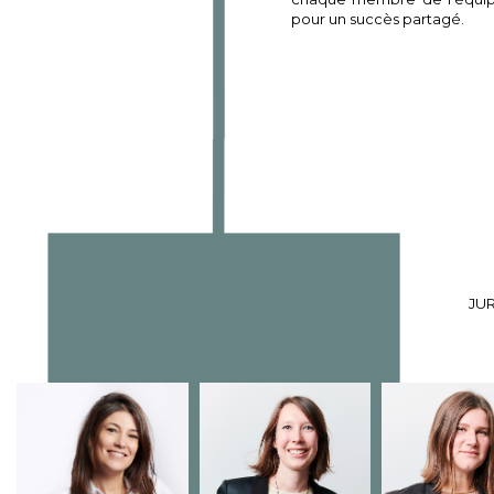
pour un succès partagé.
JUR
CLAIRE PRUGNIER,
CAMILLE MERCIER,
LUCILE VASSE,
avocate au Barreau de
dans un premier
avocate au Barr
Paris depuis 2008 et
temps juriste en
Paris depuis 201
disposant d’une
maison de disque puis
Aout 2022, elle 