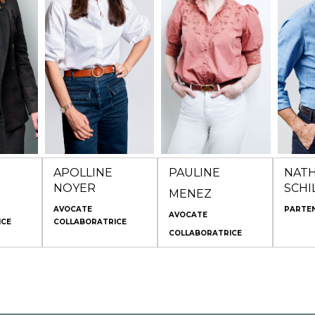
t
Claire Prugnier
Avocats
Claire
Avocats en octobre
en 2025. Après une
Avocat
ans
2024, après une
première expérience
Fort d
ns un
première expérience
en maison d'édition
droit s
u pour
de six années au sein
littéraire, elle a exercé
des aff
ns le
d’un cabinet spécialisé
dans un
content
ture,
en Propriété
cabinet spécialisé en
commer
s
Intellectuelle et Droit
propriété
une ex
.
de la Musique.
intellectuelle, droit de
précie
la presse et marché de
plusie
l'art, où elle a
parisi
développé une solide
pratique du
contentieux.
APOLLINE
PAULINE
NATH
NOYER
SCHI
MENEZ
AVOCATE
PARTE
AVOCATE
ICE
COLLABORATRICE
COLLABORATRICE