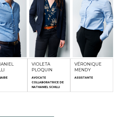
 Prugnier
Schilli au début de
s depuis 2020.
l’année 2024, après
’une expertise en
une première
ocial, en droit
expérience au sein
aires ainsi qu’en
d’un cabinet parisien
ieux civil et
de droit de la propriété
cial, il a acquis
intellectuelle et de
périence
droit des affaires.
use au sein de
urs cabinets
ens de renom.
ANIEL
VIOLETA
VÉRONIQUE
LLI
PLOQUIN
MENDY
NAIRE
AVOCATE
ASSISTANTE
COLLABORATRICE DE
NATHANIEL SCHILLI