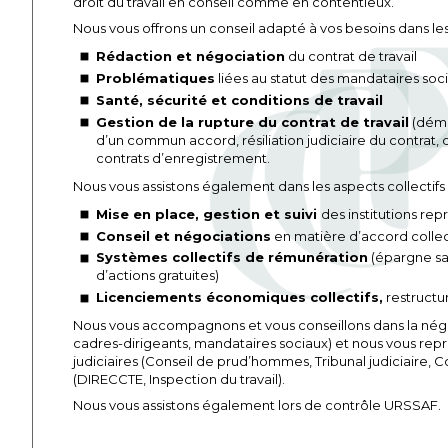
droit du travail en conseil comme en contentieux.
Nous vous offrons un conseil adapté à vos besoins dans les r
Rédaction et négociation
du contrat de travail
Problématiques
liées au statut des mandataires soc
Santé, sécurité et conditions de travail
Gestion de la rupture du contrat de travail
(démi
d’un commun accord, résiliation judiciaire du contrat, dé
contrats d’enregistrement.
Nous vous assistons également dans les aspects collectifs du
Mise en place, gestion et suivi
des institutions re
Conseil et négociations
en matière d’accord collec
Systèmes collectifs de rémunération
(épargne sal
d’actions gratuites)
Licenciements économiques collectifs,
restructur
Nous vous accompagnons et vous conseillons dans la négo
cadres-dirigeants, mandataires sociaux) et nous vous repr
judiciaires (Conseil de prud’hommes, Tribunal judiciaire, C
(DIRECCTE, Inspection du travail).
Nous vous assistons également lors de contrôle URSSAF.