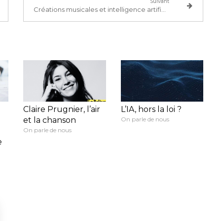
Suivant
Créations musicales et intelligence artificielle
Claire Prugnier, l’air
L’IA, hors la loi ?
et la chanson
On parle de nous
On parle de nous
e