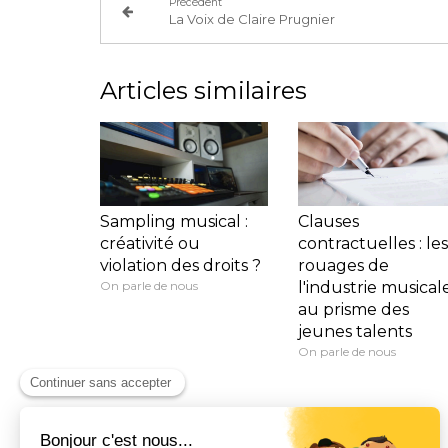
Précédent
La Voix de Claire Prugnier
Articles similaires
Sampling musical :
Clauses
créativité ou
contractuelles : les
violation des droits ?
rouages de
On parle de nous
l'industrie musical
au prisme des
jeunes talents
On parle de nous