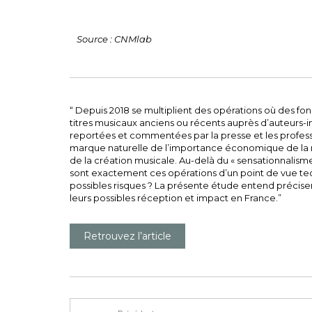
Source : CNMlab
“ Depuis 2018 se multiplient des opérations où des fo
titres musicaux anciens ou récents auprès d’auteurs
reportées et commentées par la presse et les profess
marque naturelle de l’importance économique de la m
de la création musicale. Au-delà du « sensationnalisme
sont exactement ces opérations d’un point de vue techn
possibles risques ? La présente étude entend précise
leurs possibles réception et impact en France.”
Retrouvez l’article